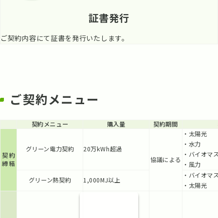
証書発行
ご契約内容にて証書を発行いたします。
ご契約メニュー
契約メニュー
購入量
契約期間
・太陽光
・水力
グリーン電力契約
20万kWh超過
・バイオマ
契約
協議による
締結
・風力
・バイオマ
グリーン熱契約
1,000MJ以上
・太陽光