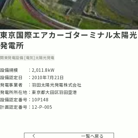
東京国際エアカーゴターミナル太陽光
発電所
関東
発電設備 [電気]
太陽光発電
設備規模
2,011.8kW
設備認定日
2010年7月21日
発電事業者
羽田太陽光発電株式会社
発電所所在地
東京都大田区羽田空港
設備認定番号
10P148
計画認定番号
12-P-005
一覧へ戻る