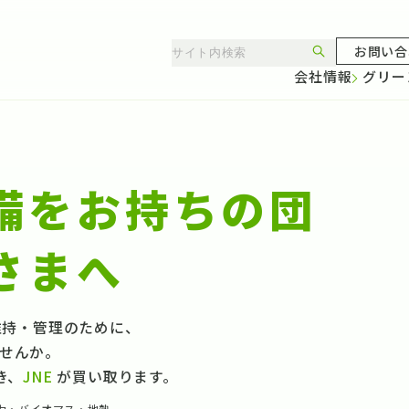
お問い合
会社情報
グリー
備をお持ちの団
さまへ
維持・管理のために、
ませんか。
き、
JNE
が買い取ります。
水力・バイオマス・地熱