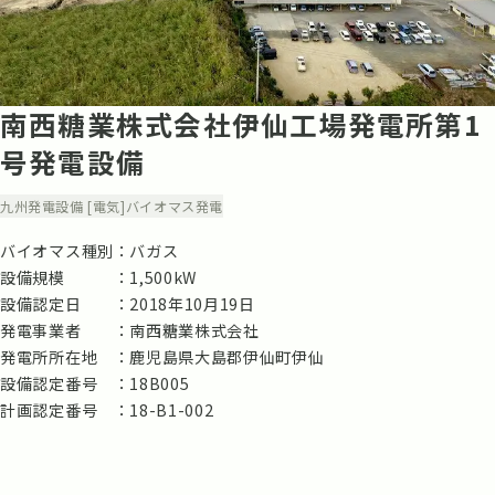
南西糖業株式会社伊仙工場発電所第1
号発電設備
九州
発電設備 [電気]
バイオマス発電
バイオマス種別
バガス
設備規模
1,500kW
設備認定日
2018年10月19日
発電事業者
南西糖業株式会社
発電所所在地
鹿児島県大島郡伊仙町伊仙
設備認定番号
18B005
計画認定番号
18-B1-002