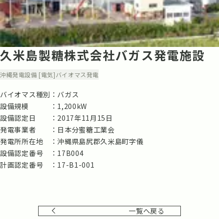
久米島製糖株式会社バガス発電施設
沖縄
発電設備 [電気]
バイオマス発電
バイオマス種別
バガス
設備規模
1,200kW
設備認定日
2017年11月15日
発電事業者
日本分蜜糖工業会
発電所所在地
沖縄県島尻郡久米島町字儀
設備認定番号
17B004
計画認定番号
17-B1-001
一覧へ戻る