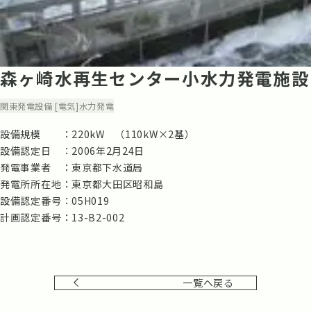
森ヶ崎水再生センター小水力発電施設
関東
発電設備 [電気]
水力発電
設備規模
220kW （110kW×2基）
設備認定日
2006年2月24日
発電事業者
東京都下水道局
発電所所在地
東京都大田区昭和島
設備認定番号
05H019
計画認定番号
13-B2-002
一覧へ戻る