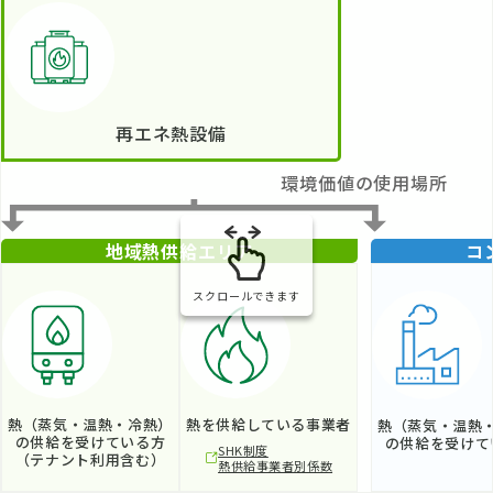
再エネ熱設備
環境価値の使用場所
地域熱供給エリア
コ
スクロールできます
熱（蒸気・温熱・冷熱）
熱を供給している
事業者
熱（蒸気・温熱
の供給を受けている方
の供給を受けて
SHK制度
（テナント利用含む）
熱供給事業者別係数