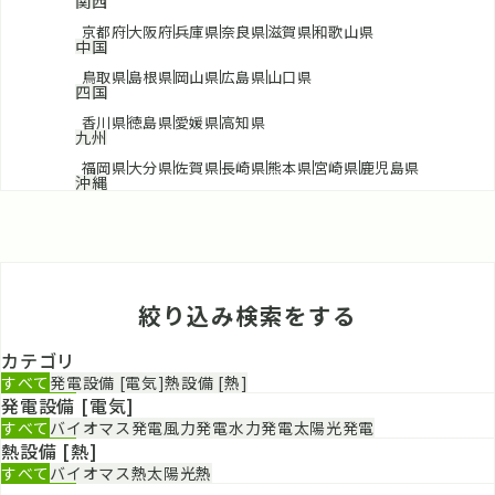
関西
京都府
大阪府
兵庫県
奈良県
滋賀県
和歌山県
中国
鳥取県
島根県
岡山県
広島県
山口県
四国
香川県
徳島県
愛媛県
高知県
九州
福岡県
大分県
佐賀県
長崎県
熊本県
宮崎県
鹿児島県
沖縄
絞り込み検索をする
カテゴリ
すべて
発電設備 [電気]
熱設備 [熱]
発電設備 [電気]
すべて
バイオマス発電
風力発電
水力発電
太陽光発電
熱設備 [熱]
すべて
バイオマス熱
太陽光熱