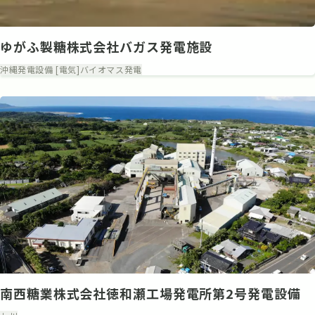
ゆがふ製糖株式会社バガス発電施設
沖縄
発電設備 [電気]
バイオマス発電
南西糖業株式会社徳和瀬工場発電所第2号発電設備