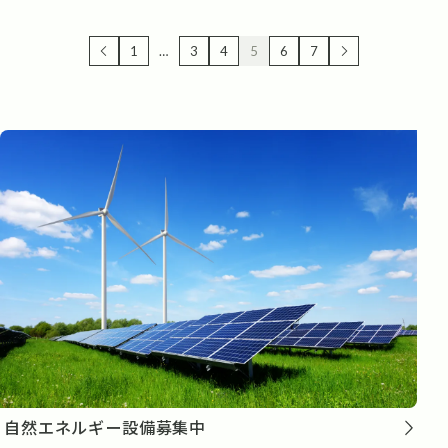
1
…
3
4
5
6
7
自然エネルギー設備募集中